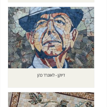
דיוקן - לאונרד כהן